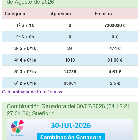
de Agosto de 2026
Categoría
Apuestas
Premios
1ª 6 + 1s
0
7200000 €
2ª 6 + 0s
0
0 €
3ª 5 + 0/1s
24
474 €
4ª 4 + 0/1s
1013
31,66 €
5ª 3 + 0/1s
14736
4,61 €
6ª 2 + 0/1s
83981
2,5 €
Comprobador de EuroDreams
Combinación Ganadora del 30/07/2026 (04 12 21
27 34 39) Sueño: 1