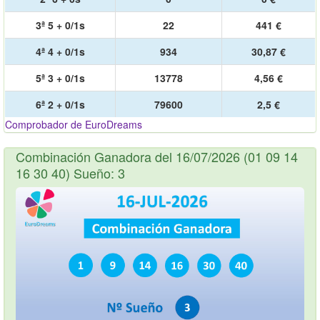
3ª 5 + 0/1s
22
441 €
4ª 4 + 0/1s
934
30,87 €
5ª 3 + 0/1s
13778
4,56 €
6ª 2 + 0/1s
79600
2,5 €
Comprobador de EuroDreams
Combinación Ganadora del 16/07/2026 (01 09 14
16 30 40) Sueño: 3