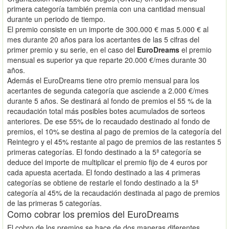
primera categoría también premia con una cantidad mensual
durante un periodo de tiempo.
El premio consiste en un importe de 300.000 € mas 5.000 € al
mes durante 20 años para los acertantes de las 5 cifras del
primer premio y su serie, en el caso del
EuroDreams
el premio
mensual es superior ya que reparte 20.000 €/mes durante 30
años.
Además el EuroDreams tiene otro premio mensual para los
acertantes de segunda categoría que asciende a 2.000 €/mes
durante 5 años. Se destinará al fondo de premios el 55 % de la
recaudación total más posibles botes acumulados de sorteos
anteriores. De ese 55% de lo recaudado destinado al fondo de
premios, el 10% se destina al pago de premios de la categoría del
Reintegro y el 45% restante al pago de premios de las restantes 5
primeras categorías. El fondo destinado a la 5ª categoría se
deduce del importe de multiplicar el premio fijo de 4 euros por
cada apuesta acertada. El fondo destinado a las 4 primeras
categorías se obtiene de restarle el fondo destinado a la 5ª
categoría al 45% de la recaudación destinada al pago de premios
de las primeras 5 categorías.
Como cobrar los premios del EuroDreams
El cobro de los premios se hace de dos maneras diferentes