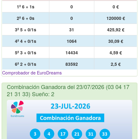
1ª 6 + 1s
0
0 €
2ª 6 + 0s
0
120000 €
3ª 5 + 0/1s
31
425,92 €
4ª 4 + 0/1s
1064
30,09 €
5ª 3 + 0/1s
14434
4,59 €
6ª 2 + 0/1s
83592
2,5 €
Comprobador de EuroDreams
Combinación Ganadora del 23/07/2026 (03 04 17
21 31 33) Sueño: 2