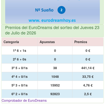
Premios del EuroDreams del sorteo del Jueves 23
de Julio de 2026
Categoría
Apuestas
Premios
1ª 6 + 1s
0
0 €
2ª 6 + 0s
0
0 €
3ª 5 + 0/1s
38
441,14 €
4ª 4 + 0/1s
1048
33,75 €
5ª 3 + 0/1s
15952
4,76 €
6ª 2 + 0/1s
92823
2,5 €
Comprobador de EuroDreams