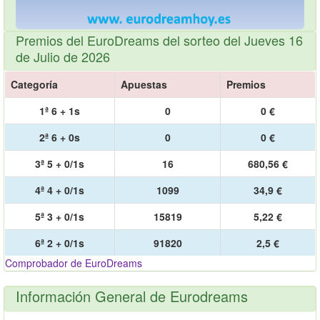
Premios del EuroDreams del sorteo del Jueves 16
de Julio de 2026
Categoría
Apuestas
Premios
1ª 6 + 1s
0
0 €
2ª 6 + 0s
0
0 €
3ª 5 + 0/1s
16
680,56 €
4ª 4 + 0/1s
1099
34,9 €
5ª 3 + 0/1s
15819
5,22 €
6ª 2 + 0/1s
91820
2,5 €
Comprobador de EuroDreams
Información General de Eurodreams