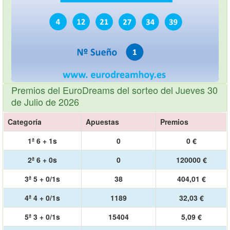
Premios del EuroDreams del sorteo del Jueves 30
de Julio de 2026
Categoría
Apuestas
Premios
1ª 6 + 1s
0
0 €
2ª 6 + 0s
0
120000 €
3ª 5 + 0/1s
38
404,01 €
4ª 4 + 0/1s
1189
32,03 €
5ª 3 + 0/1s
15404
5,09 €