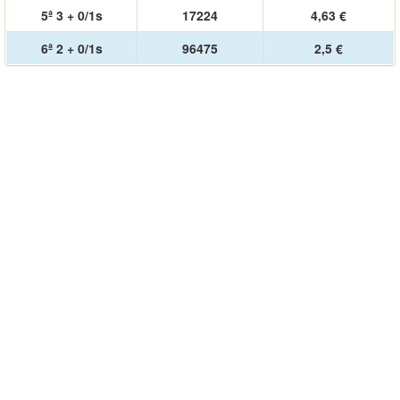
5ª 3 + 0/1s
17224
4,63 €
6ª 2 + 0/1s
96475
2,5 €