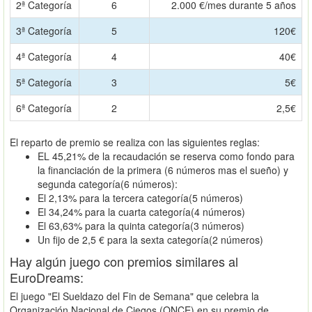
2ª Categoría
6
2.000 €/mes durante 5 años
3ª Categoría
5
120€
4ª Categoría
4
40€
5ª Categoría
3
5€
6ª Categoría
2
2,5€
El reparto de premio se realiza con las siguientes reglas:
EL 45,21% de la recaudación se reserva como fondo para
la financiación de la primera (6 números mas el sueño) y
segunda categoría(6 números):
El 2,13% para la tercera categoría(5 números)
El 34,24% para la cuarta categoría(4 números)
El 63,63% para la quinta categoría(3 números)
Un fijo de 2,5 € para la sexta categoría(2 números)
Hay algún juego con premios similares al
EuroDreams:
El juego "El Sueldazo del Fin de Semana" que celebra la
Organización Nacional de Ciegos (ONCE) en su premio de