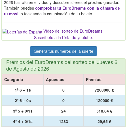
2026 haz clic en el vídeo y descubre si eres el próximo ganador.
También puedes
comprobar tu EuroDreams con la cámara de
tu movil
o tecleando la combinación de tu boleto.
Vídeo del sorteo de EuroDreams
Suscríbete a la Lista de youtube
.
Genera tus números de la suerte
Premios del EuroDreams del sorteo del Jueves 6
de Agosto de 2026
Categoría
Apuestas
Premios
1ª 6 + 1s
0
7200000 €
2ª 6 + 0s
0
120000 €
3ª 5 + 0/1s
24
518,64 €
4ª 4 + 0/1s
1283
29,65 €