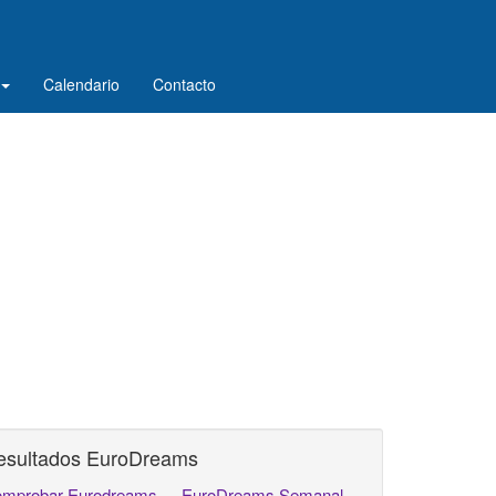
Calendario
Contacto
esultados EuroDreams
mprobar Eurodreams
EuroDreams Semanal