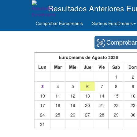
Resultados Anteriores E
Comprobar Eurodreams
Sorteos EuroDreams
Comprobar 
EuroDreams de Agosto 2026
Lun
Mar
Mie
Jue
Vie
Sab
Do
1
2
3
4
5
6
7
8
9
10
11
12
13
14
15
16
17
18
19
20
21
22
23
24
25
26
27
28
29
30
31