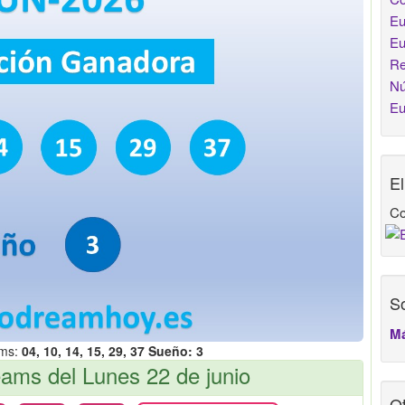
Eu
Eu
Re
Nú
Eu
E
Co
So
Má
ams:
04, 10, 14, 15, 29, 37 Sueño: 3
ms del Lunes 22 de junio
Ot