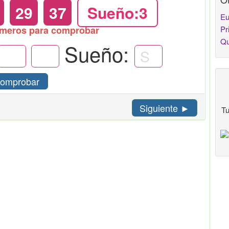
29
37
Sueño:3
Eu
úmeros para comprobar
Pr
Qu
Sueño:
omprobar
Siguiente ►
Tu