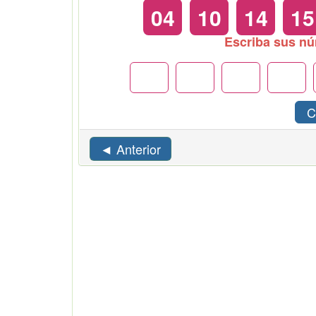
04
10
14
15
Escriba sus n
C
◄ Anterior