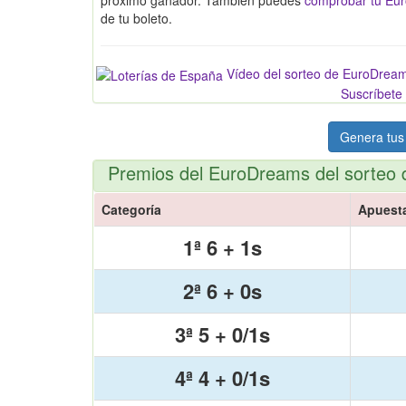
de tu boleto.
Vídeo del sorteo de EuroDrea
Suscríbete 
Genera tus
Premios del EuroDreams del sorteo 
Categoría
Apuest
1ª 6 + 1s
2ª 6 + 0s
3ª 5 + 0/1s
4ª 4 + 0/1s