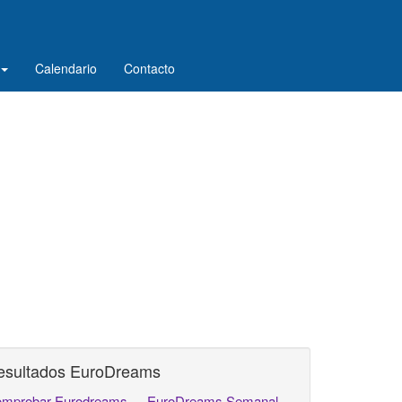
Calendario
Contacto
esultados EuroDreams
mprobar Eurodreams
EuroDreams Semanal