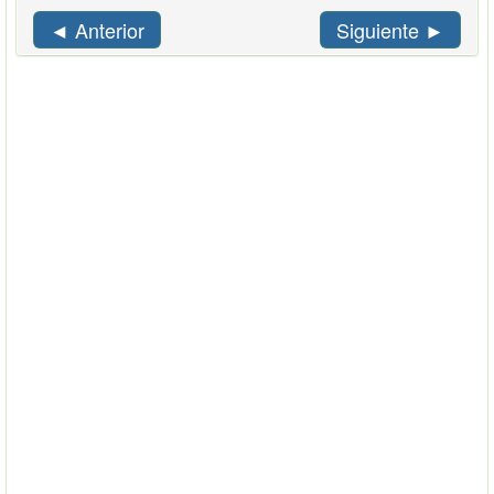
◄ Anterior
Siguiente ►