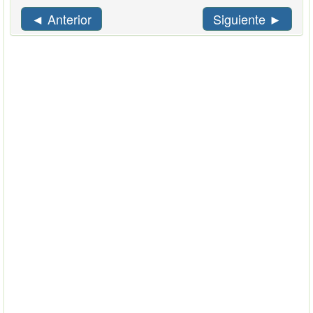
◄ Anterior
Siguiente ►