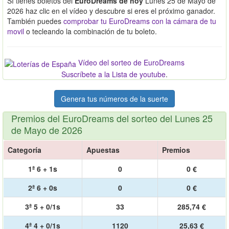
Sí tienes boletos del
EuroDreams de hoy
Lunes 25 de Mayo de
2026 haz clic en el vídeo y descubre si eres el próximo ganador.
También puedes
comprobar tu EuroDreams con la cámara de tu
movil
o tecleando la combinación de tu boleto.
Vídeo del sorteo de EuroDreams
Suscríbete a la Lista de youtube
.
Genera tus números de la suerte
Premios del EuroDreams del sorteo del Lunes 25
de Mayo de 2026
Categoría
Apuestas
Premios
1ª 6 + 1s
0
0 €
2ª 6 + 0s
0
0 €
3ª 5 + 0/1s
33
285,74 €
4ª 4 + 0/1s
1120
25,63 €