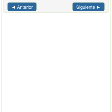
◄ Anterior
Siguiente ►