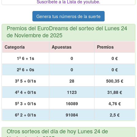
Suscríbete a la Lista de youtube
.
Genera tus números de la suerte
Premios del EuroDreams del sorteo del Lunes 24
de Noviembre de 2025
Categoría
Apuestas
Premios
1ª 6 + 1s
0
0 €
2ª 6 + 0s
0
0 €
3ª 5 + 0/1s
28
500,35 €
4ª 4 + 0/1s
1123
31,88 €
5ª 3 + 0/1s
16089
4,76 €
6ª 2 + 0/1s
91084
2,5 €
Otros sorteos del día de hoy Lunes 24 de