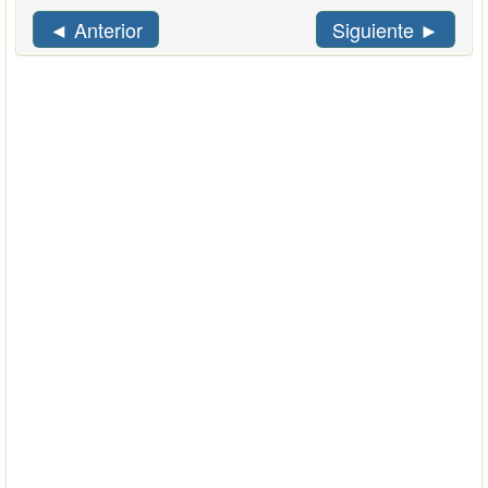
◄ Anterior
Siguiente ►