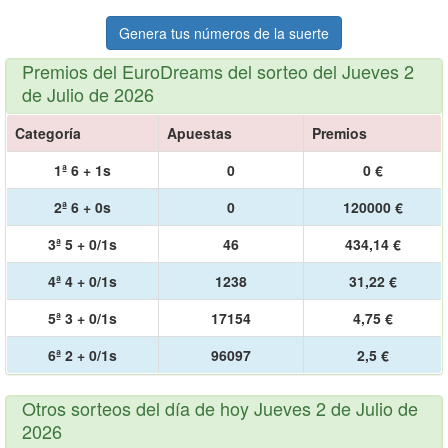
Genera tus números de la suerte
Premios del EuroDreams del sorteo del Jueves 2
de Julio de 2026
Categoría
Apuestas
Premios
1ª 6 + 1s
0
0 €
2ª 6 + 0s
0
120000 €
3ª 5 + 0/1s
46
434,14 €
4ª 4 + 0/1s
1238
31,22 €
5ª 3 + 0/1s
17154
4,75 €
6ª 2 + 0/1s
96097
2,5 €
Otros sorteos del día de hoy Jueves 2 de Julio de
2026