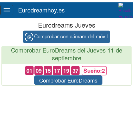
Eurodreamhoy.es
Toggle
navigation
Eurodreams Jueves
Comprobar con cámara del móvil
Comprobar EuroDreams del Jueves 11 de
septiembre
01
09
15
17
19
37
Sueño:2
Comprobar EuroDreams