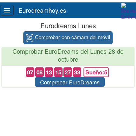
Eurodreamhoy.es
Toggle
navigation
Eurodreams Lunes
Comprobar con cámara del móvil
Comprobar EuroDreams del Lunes 28 de
octubre
07
08
13
15
27
33
Sueño:5
Comprobar EuroDreams