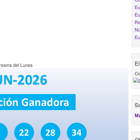
Eu
Eu
Re
Nú
Eu
E
reams del Lunes
Co
So
Má
Ot