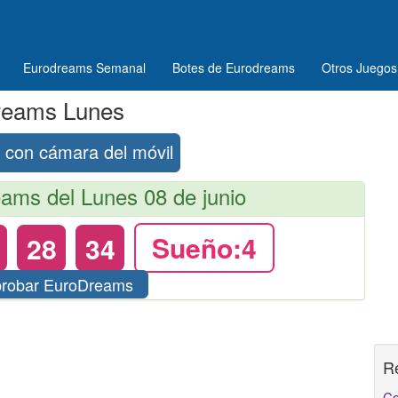
Eurodreams Semanal
Botes de Eurodreams
Otros Juegos
reams Lunes
con cámara del móvil
ms del Lunes 08 de junio
28
34
Sueño:4
robar EuroDreams
R
Co