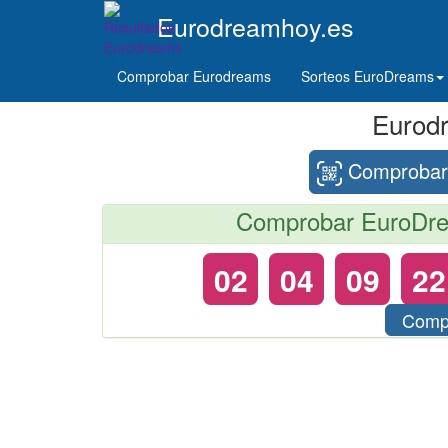
Eurodreamhoy.es
Comprobar Eurodreams
Sorteos EuroDreams
Eurod
Comprobar 
Comprobar EuroDrea
02
04
09
22
Comp