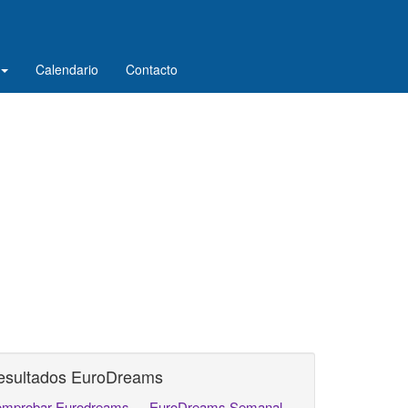
Calendario
Contacto
esultados EuroDreams
mprobar Eurodreams
EuroDreams Semanal