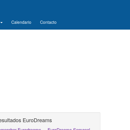
Calendario
Contacto
esultados EuroDreams
mprobar Eurodreams
EuroDreams Semanal