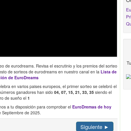
Eu
Pr
Qu
Tu
eo de eurodreams. Revisa el escrutinio y los premios del sorteo
esto de sorteos de eurodreams en nuestro canal en la
Lista de
ción de EuroDreams
ebra en varios paises europeos, el primer sorteo se celebró el
s números ganadores han sido
04, 07, 15, 21, 33, 35
siendo el
o de sueño el
1
os a tu disposición para comprobar el
EuroDremas de hoy
e Septiembre de 2025.
Siguiente ►