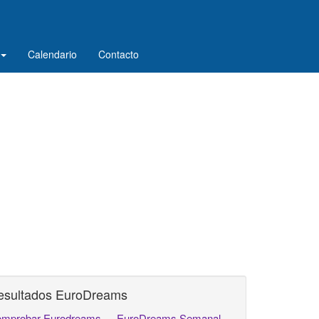
Calendario
Contacto
esultados EuroDreams
mprobar Eurodreams
EuroDreams Semanal