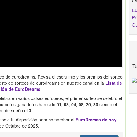
Eu
Pr
Qu
Tu
eo de eurodreams. Revisa el escrutinio y los premios del sorteo
esto de sorteos de eurodreams en nuestro canal en la
Lista de
ción de EuroDreams
ebra en varios paises europeos, el primer sorteo se celebró el
s números ganadores han sido
01, 03, 04, 08, 20, 30
siendo el
o de sueño el
3
os a tu disposición para comprobar el
EuroDremas de hoy
de Octubre de 2025.