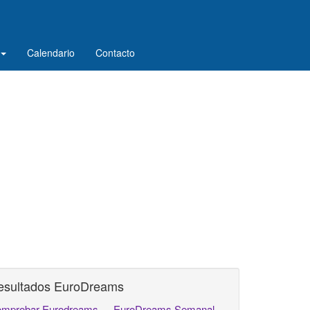
Calendario
Contacto
esultados EuroDreams
mprobar Eurodreams
EuroDreams Semanal