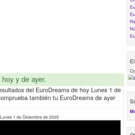
Eu
Eu
Re
Nú
Eu
E
Co
hoy y de ayer.
esultados del EuroDreams de hoy Lunes 1 de
Comprueba también tu EuroDreams de ayer
So
Má
 Lunes 1 de Diciembre de 2025
Ot