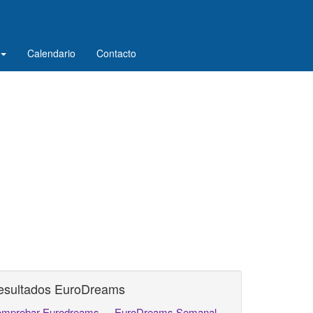
Calendario
Contacto
esultados EuroDreams
mprobar Eurodreams
EuroDreams Semanal