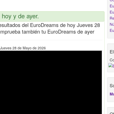
Eu
Eu
hoy y de ayer.
Re
esultados del EuroDreams de hoy Jueves 28
Nú
Eu
omprueba también tu EuroDreams de ayer
l Jueves 28 de Mayo de 2026
E
Co
So
Má
Ot