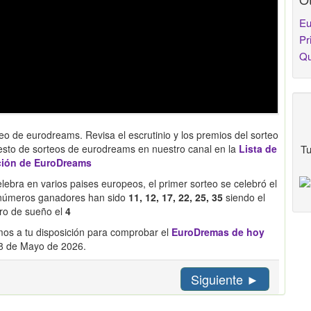
Eu
Pr
Qu
eo de eurodreams. Revisa el escrutinio y los premios del sorteo
Tu
esto de sorteos de eurodreams en nuestro canal en la
Lista de
ción de EuroDreams
ebra en varios paises europeos, el primer sorteo se celebró el
s números ganadores han sido
11, 12, 17, 22, 25, 35
siendo el
o de sueño el
4
os a tu disposición para comprobar el
EuroDremas de hoy
8 de Mayo de 2026.
Siguiente ►