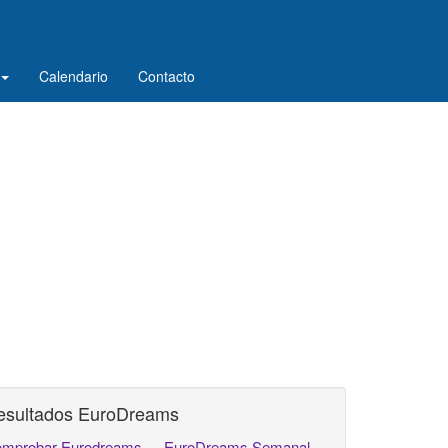
Calendario
Contacto
esultados EuroDreams
mprobar Eurodreams
EuroDreams Semanal