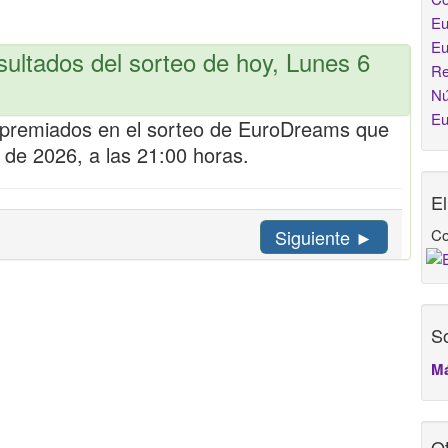
Eu
Eu
ultados del sorteo de hoy, Lunes 6
Re
Nú
Eu
s premiados en el sorteo de EuroDreams que
 de 2026, a las 21:00 horas.
E
Co
Siguiente ►
So
Má
Ot