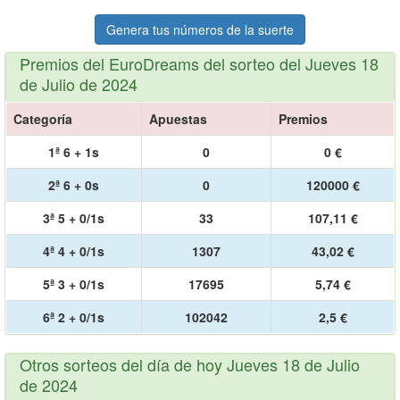
Genera tus números de la suerte
Premios del EuroDreams del sorteo del Jueves 18
de Julio de 2024
Categoría
Apuestas
Premios
1ª 6 + 1s
0
0 €
2ª 6 + 0s
0
120000 €
3ª 5 + 0/1s
33
107,11 €
4ª 4 + 0/1s
1307
43,02 €
5ª 3 + 0/1s
17695
5,74 €
6ª 2 + 0/1s
102042
2,5 €
Otros sorteos del día de hoy Jueves 18 de Julio
de 2024