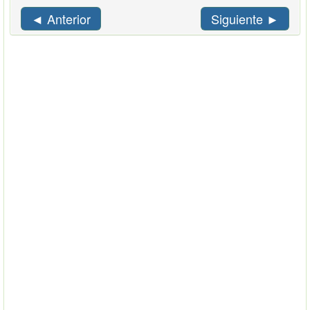
◄ Anterior
Siguiente ►