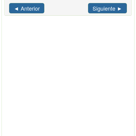
◄ Anterior
Siguiente ►