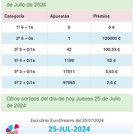
de Julio de 2024
Categoría
Apuestas
Premios
1ª 6 + 1s
0
0 €
2ª 6 + 0s
1
120000 €
3ª 5 + 0/1s
42
100,53 €
4ª 4 + 0/1s
1199
42 €
5ª 3 + 0/1s
17011
5,63 €
6ª 2 + 0/1s
97865
2,5 €
Otros sorteos del día de hoy Jueves 25 de Julio
de 2024
Escrutinio EuroDreams del 25/07/2024