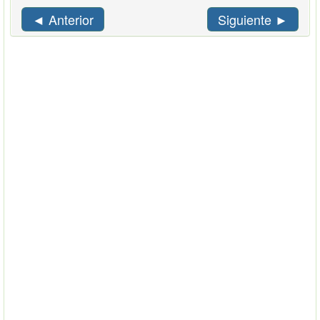
◄ Anterior
Siguiente ►