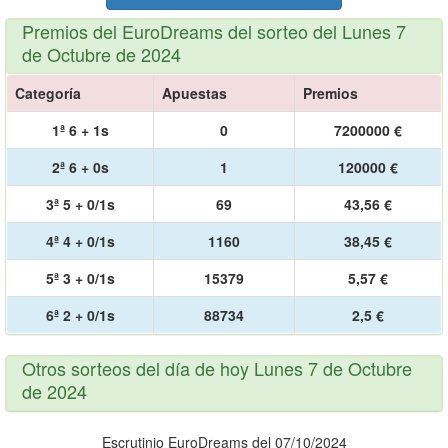
Premios del EuroDreams del sorteo del Lunes 7
de Octubre de 2024
Categoría
Apuestas
Premios
1ª 6 + 1s
0
7200000 €
2ª 6 + 0s
1
120000 €
3ª 5 + 0/1s
69
43,56 €
4ª 4 + 0/1s
1160
38,45 €
5ª 3 + 0/1s
15379
5,57 €
6ª 2 + 0/1s
88734
2,5 €
Otros sorteos del día de hoy Lunes 7 de Octubre
de 2024
Escrutinio EuroDreams del 07/10/2024