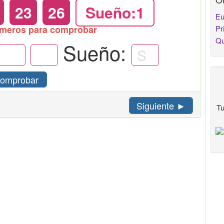
23
26
Sueño:1
Eu
úmeros para comprobar
Pr
Qu
Sueño:
omprobar
Siguiente ►
Tu