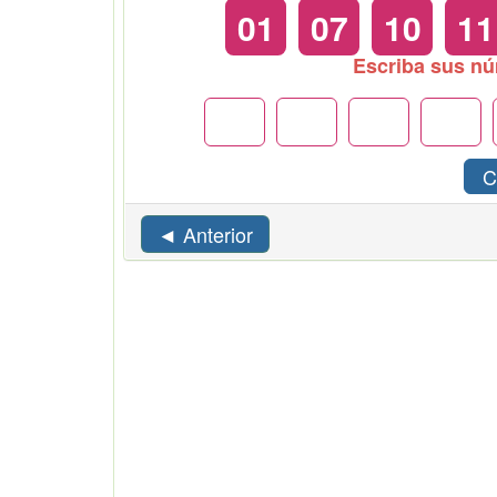
01
07
10
11
Escriba sus n
C
◄ Anterior