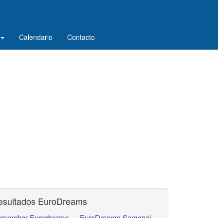
Calendario
Contacto
esultados EuroDreams
mprobar Eurodreams
EuroDreams Semanal