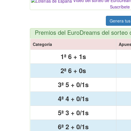
Vídeo del sorteo de EuroDrea
Suscríbete 
Genera tus
Premios del EuroDreams del sorteo 
Categoría
Apues
1ª 6 + 1s
2ª 6 + 0s
3ª 5 + 0/1s
4ª 4 + 0/1s
5ª 3 + 0/1s
6ª 2 + 0/1s