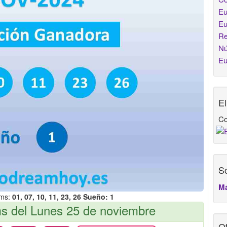
Eu
Eu
Re
Nú
Eu
E
Co
So
Má
ams:
01, 07, 10, 11, 23, 26 Sueño: 1
 del Lunes 25 de noviembre
Ot