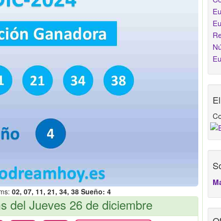
Eu
Eu
Re
Nú
Eu
E
Co
So
Má
ams:
02, 07, 11, 21, 34, 38 Sueño: 4
 del Jueves 26 de diciembre
Ot