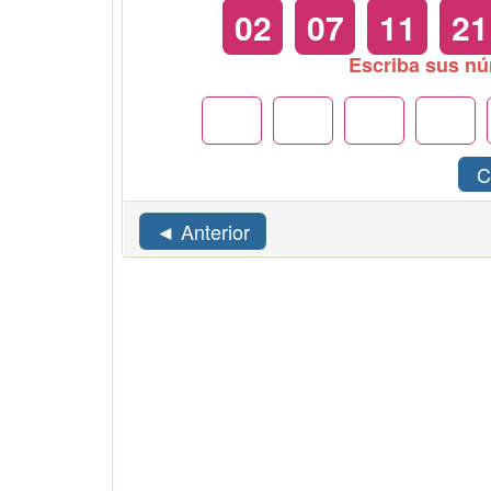
02
07
11
21
Escriba sus n
C
◄ Anterior