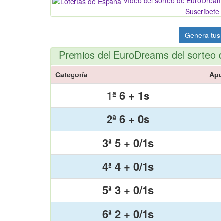
Vídeo del sorteo de EuroDrea
Suscríbete 
Genera tus
Premios del EuroDreams del sorteo 
Categoría
Ap
1ª 6 + 1s
2ª 6 + 0s
3ª 5 + 0/1s
4ª 4 + 0/1s
5ª 3 + 0/1s
6ª 2 + 0/1s