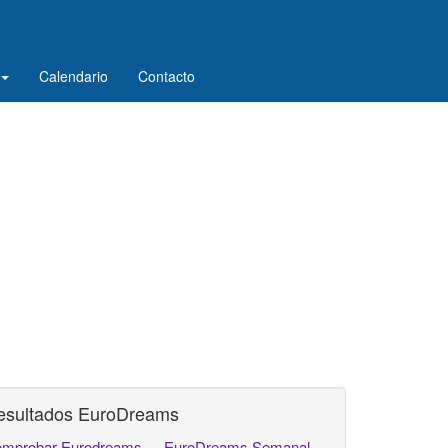
Calendario
Contacto
esultados EuroDreams
mprobar Eurodreams
EuroDreams Semanal