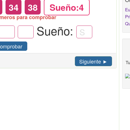
34
38
Sueño:4
Eu
úmeros para comprobar
Pr
Qu
Sueño:
omprobar
Siguiente ►
Tu