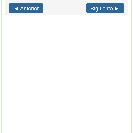
◄ Anterior
Siguiente ►