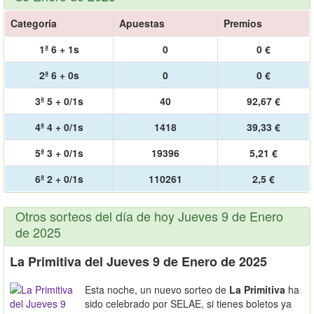
Categoría
Apuestas
Premios
1ª 6 + 1s
0
0 €
2ª 6 + 0s
0
0 €
3ª 5 + 0/1s
40
92,67 €
4ª 4 + 0/1s
1418
39,33 €
5ª 3 + 0/1s
19396
5,21 €
6ª 2 + 0/1s
110261
2,5 €
Otros sorteos del día de hoy Jueves 9 de Enero
de 2025
La Primitiva del Jueves 9 de Enero de 2025
Esta noche, un nuevo sorteo de
La Primitiva
ha
sido celebrado por SELAE, si tienes boletos ya