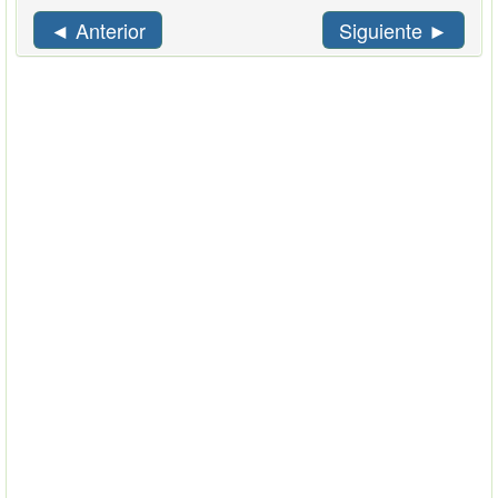
◄ Anterior
Siguiente ►