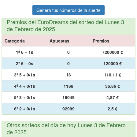
Genera tus números de la suerte
Premios del EuroDreams del sorteo del Lunes 3
de Febrero de 2025
Categoría
Apuestas
Premios
1ª 6 + 1s
0
7200000 €
2ª 6 + 0s
0
120000 €
3ª 5 + 0/1s
16
110,11 €
4ª 4 + 0/1s
1168
36,86 €
5ª 3 + 0/1s
16049
4,87 €
6ª 2 + 0/1s
92999
2,5 €
Otros sorteos del día de hoy Lunes 3 de Febrero
de 2025