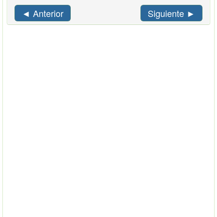
◄ Anterior
Siguiente ►