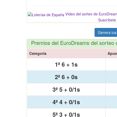
Vídeo del sorteo de EuroDrea
Suscríbete 
Genera tus
Premios del EuroDreams del sorteo 
Categoría
Apue
1ª 6 + 1s
2ª 6 + 0s
3ª 5 + 0/1s
4ª 4 + 0/1s
5ª 3 + 0/1s