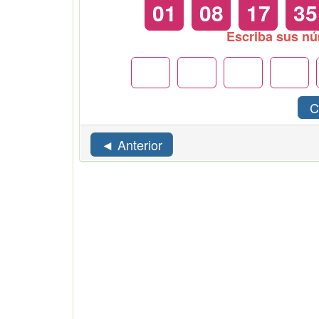
01
08
17
35
Escriba sus n
C
◄ Anterior