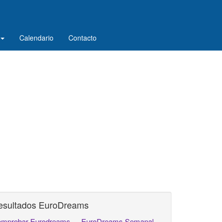
Calendario
Contacto
esultados EuroDreams
mprobar Eurodreams
EuroDreams Semanal