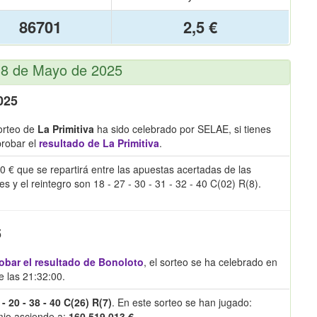
86701
2,5 €
s 8 de Mayo de 2025
025
orteo de
La Primitiva
ha sido celebrado por SELAE, si tienes
robar el
resultado de La Primitiva
.
0 € que se repartirá entre las apuestas acertadas de las
 el reintegro son 18 - 27 - 30 - 31 - 32 - 40 C(02) R(8).
5
bar el resultado de Bonoloto
, el sorteo se ha celebrado en
 las 21:32:00.
 - 20 - 38 - 40 C(26) R(7)
. En este sorteo se han jugado:
emio asciende a:
160.519.013 €
.