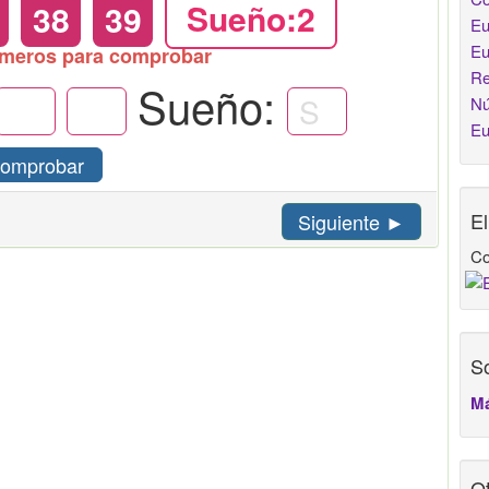
38
39
Sueño:2
Eu
Eu
úmeros para comprobar
Re
Sueño:
Nú
Eu
omprobar
E
Siguiente ►
Co
So
Má
Ot