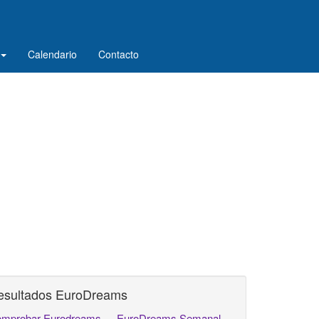
Calendario
Contacto
esultados EuroDreams
mprobar Eurodreams
EuroDreams Semanal