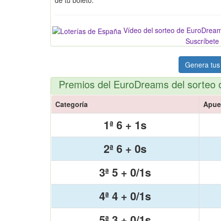
Vídeo del sorteo de EuroDrea
Suscríbete 
Genera tus
Premios del EuroDreams del sorteo 
Categoría
Apue
1ª 6 + 1s
2ª 6 + 0s
3ª 5 + 0/1s
4ª 4 + 0/1s
5ª 3 + 0/1s