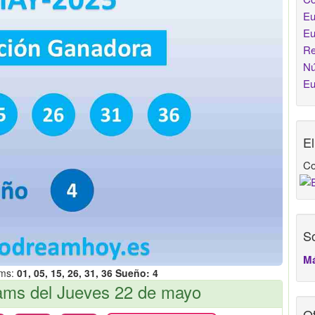
Eu
Eu
Re
Nú
Eu
E
Co
So
Má
ams:
01, 05, 15, 26, 31, 36 Sueño: 4
ms del Jueves 22 de mayo
Ot