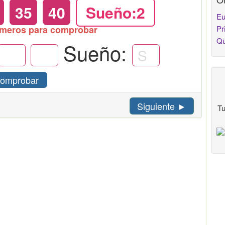
35
40
Sueño:2
Eu
úmeros para comprobar
Pr
Qu
Sueño:
omprobar
Siguiente ►
Tu