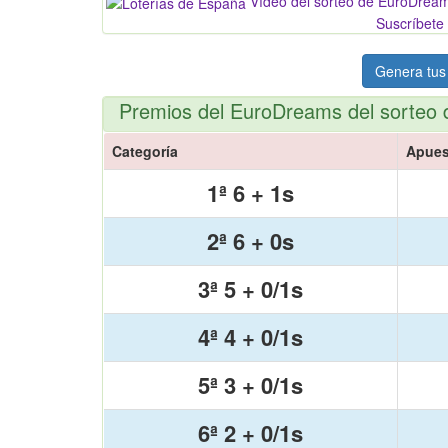
Vídeo del sorteo de EuroDrea
Suscríbete 
Genera tus
Premios del EuroDreams del sorteo 
Categoría
Apues
1ª 6 + 1s
2ª 6 + 0s
3ª 5 + 0/1s
4ª 4 + 0/1s
5ª 3 + 0/1s
6ª 2 + 0/1s