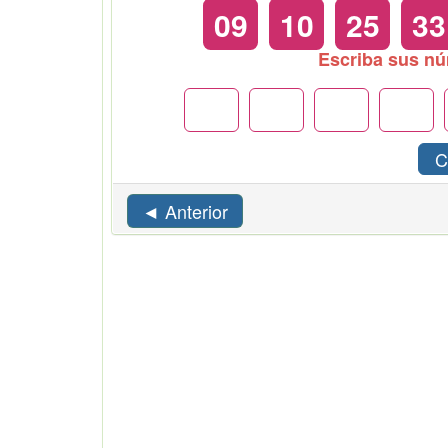
09
10
25
33
Escriba sus n
C
◄ Anterior