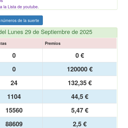
ms
a la Lista de youtube
.
 números de la suerte
del Lunes 29 de Septiembre de 2025
tas
Premios
0
0 €
0
120000 €
24
132,35 €
1104
44,5 €
15560
5,47 €
88609
2,5 €