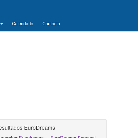
Calendario
Contacto
esultados EuroDreams
mprobar Eurodreams
EuroDreams Semanal