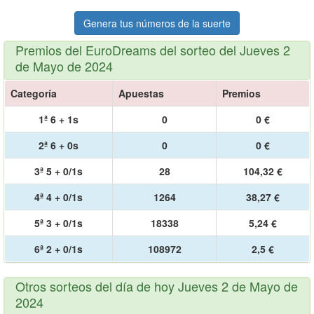
Genera tus números de la suerte
Premios del EuroDreams del sorteo del Jueves 2
de Mayo de 2024
Categoría
Apuestas
Premios
1ª 6 + 1s
0
0 €
2ª 6 + 0s
0
0 €
3ª 5 + 0/1s
28
104,32 €
4ª 4 + 0/1s
1264
38,27 €
5ª 3 + 0/1s
18338
5,24 €
6ª 2 + 0/1s
108972
2,5 €
Otros sorteos del día de hoy Jueves 2 de Mayo de
2024