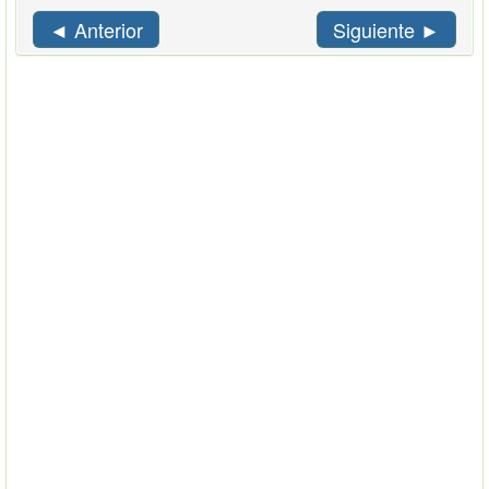
◄ Anterior
Siguiente ►