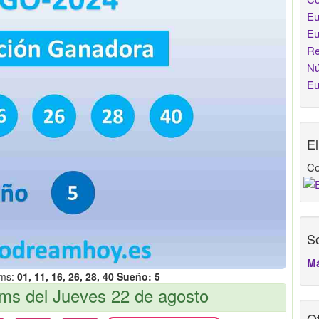
Eu
Eu
Re
Nú
Eu
E
Co
So
Má
ams:
01, 11, 16, 26, 28, 40 Sueño: 5
s del Jueves 22 de agosto
Ot