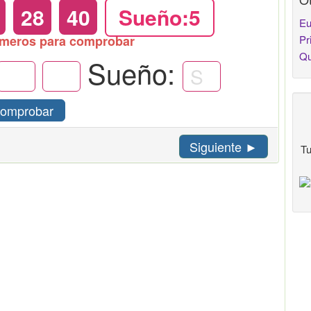
28
40
Sueño:5
Eu
úmeros para comprobar
Pr
Qu
Sueño:
omprobar
Siguiente ►
Tu