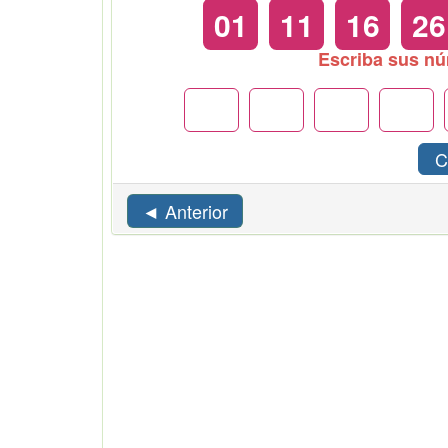
01
11
16
26
Escriba sus n
C
◄ Anterior