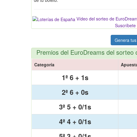
Vídeo del sorteo de EuroDrea
Suscríbete 
Genera tus
Premios del EuroDreams del sorteo 
Categoría
Apuest
1ª 6 + 1s
2ª 6 + 0s
3ª 5 + 0/1s
4ª 4 + 0/1s
5ª 3 + 0/1s