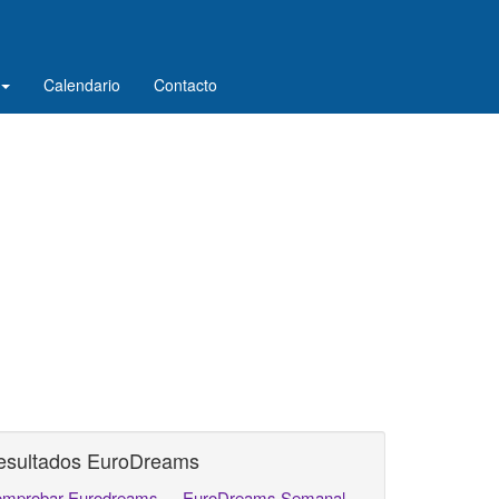
Calendario
Contacto
esultados EuroDreams
mprobar Eurodreams
EuroDreams Semanal