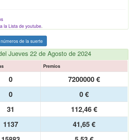
ms
a la Lista de youtube
.
 números de la suerte
del Jueves 22 de Agosto de 2024
as
Premios
0
7200000 €
0
0 €
31
112,46 €
1137
41,65 €
15883
5,53 €