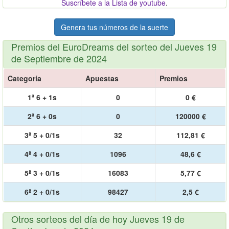
Suscríbete a la Lista de youtube
.
Genera tus números de la suerte
Premios del EuroDreams del sorteo del Jueves 19
de Septiembre de 2024
Categoría
Apuestas
Premios
1ª 6 + 1s
0
0 €
2ª 6 + 0s
0
120000 €
3ª 5 + 0/1s
32
112,81 €
4ª 4 + 0/1s
1096
48,6 €
5ª 3 + 0/1s
16083
5,77 €
6ª 2 + 0/1s
98427
2,5 €
Otros sorteos del día de hoy Jueves 19 de