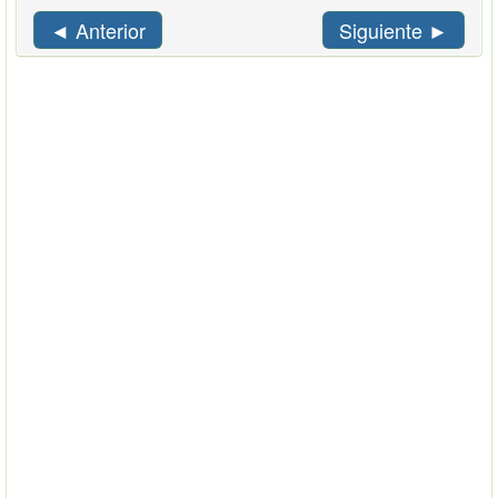
◄ Anterior
Siguiente ►