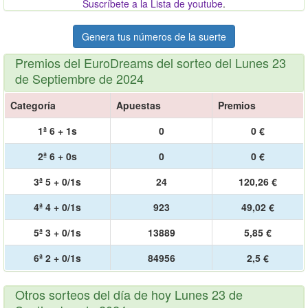
Suscríbete a la Lista de youtube
.
Genera tus números de la suerte
Premios del EuroDreams del sorteo del Lunes 23
de Septiembre de 2024
Categoría
Apuestas
Premios
1ª 6 + 1s
0
0 €
2ª 6 + 0s
0
0 €
3ª 5 + 0/1s
24
120,26 €
4ª 4 + 0/1s
923
49,02 €
5ª 3 + 0/1s
13889
5,85 €
6ª 2 + 0/1s
84956
2,5 €
Otros sorteos del día de hoy Lunes 23 de