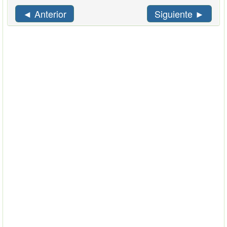
◄ Anterior
Siguiente ►