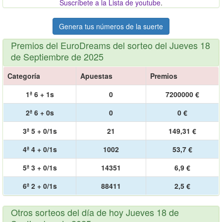
Suscríbete a la Lista de youtube
.
Genera tus números de la suerte
Premios del EuroDreams del sorteo del Jueves 18
de Septiembre de 2025
Categoría
Apuestas
Premios
1ª 6 + 1s
0
7200000 €
2ª 6 + 0s
0
0 €
3ª 5 + 0/1s
21
149,31 €
4ª 4 + 0/1s
1002
53,7 €
5ª 3 + 0/1s
14351
6,9 €
6ª 2 + 0/1s
88411
2,5 €
Otros sorteos del día de hoy Jueves 18 de