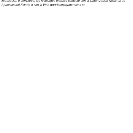
información o comprobar los resultados oficiales contacte con la Organizacion Nacional de
Apuestas del Estado o con la Web www.loteriasyapuestas.es