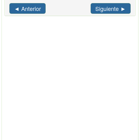
◄ Anterior
Siguiente ►