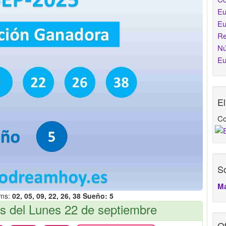
Eu
Eu
Re
Nú
Eu
E
Co
So
Má
ams:
02, 05, 09, 22, 26, 38 Sueño: 5
 del Lunes 22 de septiembre
Ot