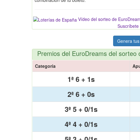
Vídeo del sorteo de EuroDrea
Suscríbete 
Genera tus
Premios del EuroDreams del sorteo 
Categoría
Ap
1ª 6 + 1s
2ª 6 + 0s
3ª 5 + 0/1s
4ª 4 + 0/1s
5ª 3 + 0/1s