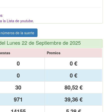
ms
a la Lista de youtube
.
 números de la suerte
del Lunes 22 de Septiembre de 2025
uestas
Premios
0
0 €
0
0 €
30
80,52 €
971
39,36 €
14155
5,28 €