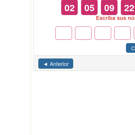
02
05
09
22
Escriba sus n
C
◄ Anterior