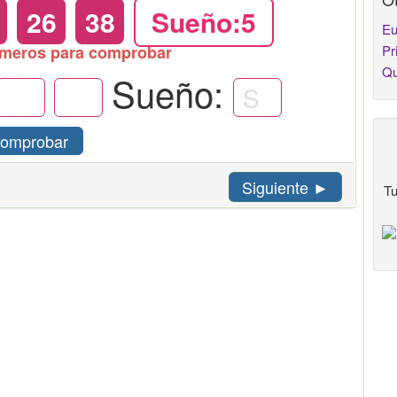
26
38
Sueño:5
Eu
úmeros para comprobar
Pr
Qu
Sueño:
omprobar
Siguiente ►
Tu