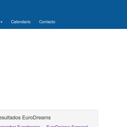
Calendario
Contacto
esultados EuroDreams
mprobar Eurodreams
EuroDreams Semanal